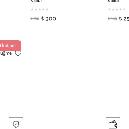
Kalıbı
Kalıbı
₺ 300
₺ 2
₺ 350
₺ 300
 İndirim
Düğme