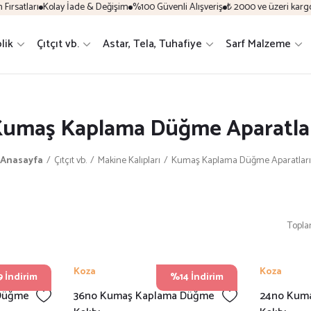
rsatları
Kolay İade & Değişim
%100 Güvenli Alışveriş
₺ 2000 ve üzeri kargo 
plik
Çıtçıt vb.
Astar, Tela, Tuhafiye
Sarf Malzeme
umaş Kaplama Düğme Aparatla
Anasayfa
Çıtçıt vb.
Makine Kalıpları
Kumaş Kaplama Düğme Aparatları
Topla
Koza
Koza
 İndirim
%14 İndirim
Düğme
36no Kumaş Kaplama Düğme
24no Kum