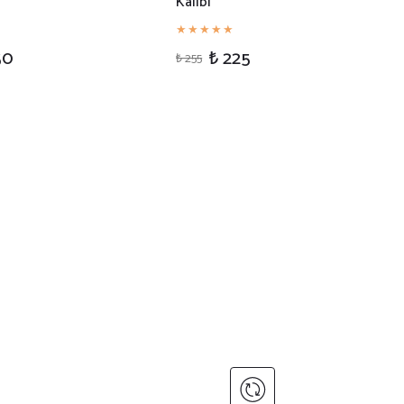
Kalıbı
50
₺ 225
₺ 255