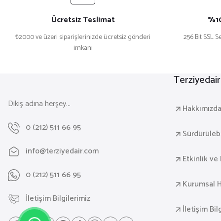
Ücretsiz Teslimat
%10
₺2000 ve üzeri siparişlerinizde ücretsiz gönderi
256 Bit SSL Se
imkanı
Terziyedai
Dikiş adına herşey...
Hakkımızd
0 (212) 511 66 95
Sürdürülebil
info@terziyedair.com
Etkinlik ve 
0 (212) 511 66 95
Kurumsal H
İletişim Bilgilerimiz
İletişim Bil