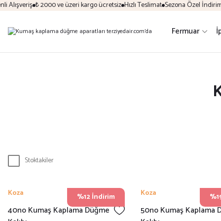
 Alışveriş
₺ 2000 ve üzeri kargo ücretsiz
Hızlı Teslimat
Sezona Özel İndirim Fı
Fermuar
İ
K
Stoktakiler
Koza
Koza
%12 İndirim
%19
40no Kumaş Kaplama Düğme
50no Kumaş Kaplama 