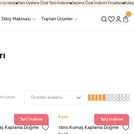
ücretsiz
Yeni Üyelere Özel %10 İndirim
Sezona Özel İndirim Fırsatları
Kolay İ
Dikiş Makinası
Toptan Ürünler
rı
m 7 ürün
Koza
%17 İndirim
%12 İndirim
aş Kaplama Düğme
18no Kumaş Kaplama Düğme