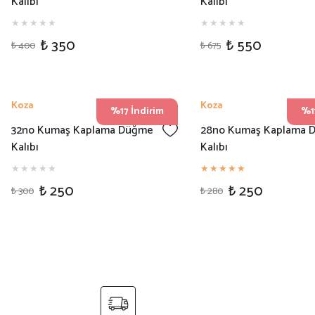
Kalıbı
Kalıbı
₺ 350
₺ 550
₺ 400
₺ 675
Koza
Koza
%17 İndirim
%11
32no Kumaş Kaplama Düğme
28no Kumaş Kaplama 
Kalıbı
Kalıbı
₺ 250
₺ 250
₺ 300
₺ 280