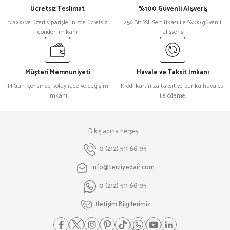
Ücretsiz Teslimat
%100 Güvenli Alışveriş
₺2000 ve üzeri siparişlerinizde ücretsiz
256 Bit SSL Sertifikası ile %100 güvenli
gönderi imkanı
alışveriş
Müşteri Memnuniyeti
Havale ve Taksit İmkanı
14 Gün içerisinde kolay iade ve değişim
Kredi kartınıza taksit ve banka havalesi
imkanı
ile ödeme
Dikiş adına herşey...
0 (212) 511 66 95
info@terziyedair.com
0 (212) 511 66 95
İletişim Bilgilerimiz