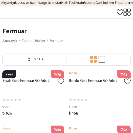
Alışveriş
₺ 2000 ve üzeri kargo ücretsiz
Hızlı Teslimat
Sezona Özel İndirim Fırsatları
Ko
Fermuar
Anasayfa
Toptan Ürünler
Fermuar
SIRALA
Koza
Koza
Yeni
%25
%25
Siyah Gizli Fermuar 50 Adet
Bordo Gizli Fermuar 50 Adet
₺ 220
₺ 220
₺ 165
₺ 165
Koza
Koza
%25
%25