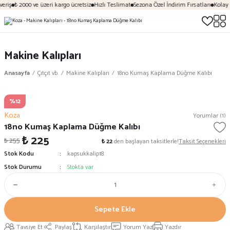
eriş
₺ 2000 ve üzeri kargo ücretsiz
Hızlı Teslimat
Sezona Özel İndirim Fırsatları
Kolay 
Makine Kalıpları
Anasayfa
Çıtçıt vb.
Makine Kalıpları
18no Kumaş Kaplama Düğme Kalıbı
%12
Koza
Yorumlar (1)
18no Kumaş Kaplama Düğme Kalıbı
₺ 225
₺ 255
₺ 22
den başlayan taksitlerle!
Taksit Seçenekleri
Stok Kodu
kapsukkalip18
Stok Durumu
Stokta var
Sepete Ekle
Tavsiye Et
Paylaş
Karşılaştır
Yorum Yaz
Yazdır