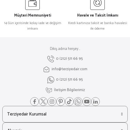
Müşteri Memnuniyeti
Havale ve Taksit İmkanı
14 Gün içerisinde kolay iade ve değişim
Kredi kartınıza taksit ve banka havalesi
imkanı
ile ödeme
Dikiş adına herşey...
0 (212) 511 66 95
info@terziyedair.com
0 (212) 511 66 95
İletişim Bilgilerimiz
Terziyedair Kurumsal