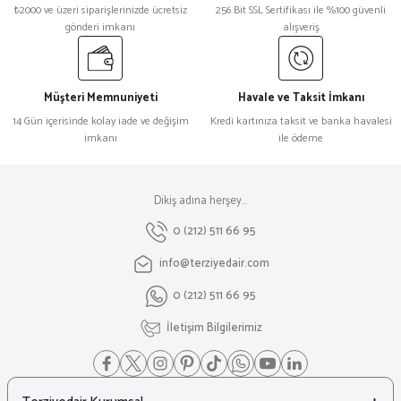
₺2000 ve üzeri siparişlerinizde ücretsiz
256 Bit SSL Sertifikası ile %100 güvenli
gönderi imkanı
alışveriş
Müşteri Memnuniyeti
Havale ve Taksit İmkanı
14 Gün içerisinde kolay iade ve değişim
Kredi kartınıza taksit ve banka havalesi
imkanı
ile ödeme
Dikiş adına herşey...
0 (212) 511 66 95
info@terziyedair.com
0 (212) 511 66 95
İletişim Bilgilerimiz