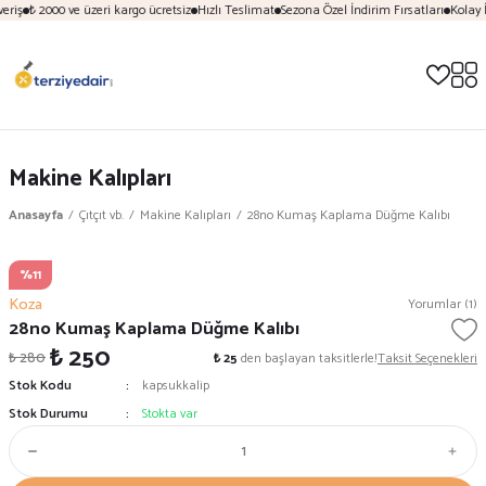
eriş
₺ 2000 ve üzeri kargo ücretsiz
Hızlı Teslimat
Sezona Özel İndirim Fırsatları
Kolay 
Makine Kalıpları
Anasayfa
Çıtçıt vb.
Makine Kalıpları
28no Kumaş Kaplama Düğme Kalıbı
%11
Koza
Yorumlar (1)
28no Kumaş Kaplama Düğme Kalıbı
₺ 250
₺ 280
₺ 25
den başlayan taksitlerle!
Taksit Seçenekleri
Stok Kodu
kapsukkalip
Stok Durumu
Stokta var