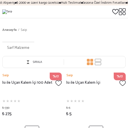
 Alışveriş
₺ 2000 ve üzeri kargo ücretsiz
Hızlı Teslimat
Sezona Özel İndirim Fırsatları
Anasayfa
Saip
Sarf Malzeme
SIRALA
Saip
Saip
%17
%17
Isı ile Uçan Kalem İçi 100 Adet
Isı ile Uçan Kalem İçi
₺ 330
₺ 6
₺ 275
₺ 5