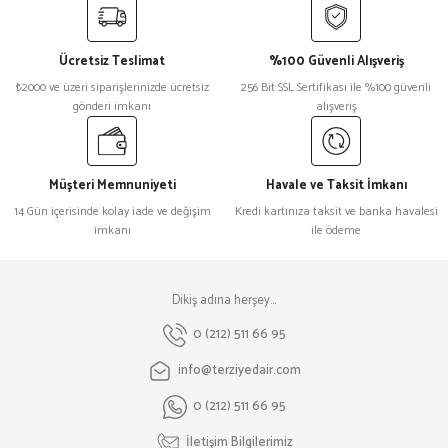
Ücretsiz Teslimat
%100 Güvenli Alışveriş
₺2000 ve üzeri siparişlerinizde ücretsiz
256 Bit SSL Sertifikası ile %100 güvenli
gönderi imkanı
alışveriş
Müşteri Memnuniyeti
Havale ve Taksit İmkanı
14 Gün içerisinde kolay iade ve değişim
Kredi kartınıza taksit ve banka havalesi
imkanı
ile ödeme
Dikiş adına herşey...
0 (212) 511 66 95
info@terziyedair.com
0 (212) 511 66 95
İletişim Bilgilerimiz