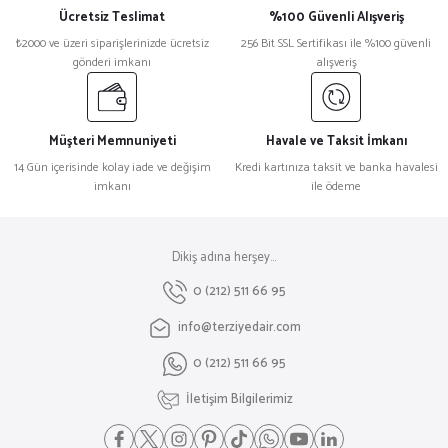
Ücretsiz Teslimat
%100 Güvenli Alışveriş
₺2000 ve üzeri siparişlerinizde ücretsiz
256 Bit SSL Sertifikası ile %100 güvenli
gönderi imkanı
alışveriş
Müşteri Memnuniyeti
Havale ve Taksit İmkanı
14 Gün içerisinde kolay iade ve değişim
Kredi kartınıza taksit ve banka havalesi
imkanı
ile ödeme
Dikiş adına herşey...
0 (212) 511 66 95
info@terziyedair.com
0 (212) 511 66 95
İletişim Bilgilerimiz