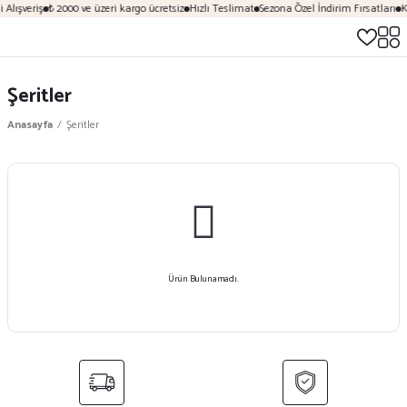
Alışveriş
₺ 2000 ve üzeri kargo ücretsiz
Hızlı Teslimat
Sezona Özel İndirim Fırsatları
K
Şeritler
Anasayfa
Şeritler
Ürün Bulunamadı.