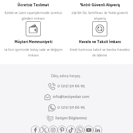
Ücretsiz Teslimat
%100 Güvenli Alışveriş
₺2000 ve üzeri siparişlerinizde ücretsiz
256 Bit SSL Sertifikası ile %100 güvenli
gönderi imkanı
alışveriş
Müşteri Memnuniyeti
Havale ve Taksit İmkanı
14 Gün içerisinde kolay iade ve değişim
Kredi kartınıza taksit ve banka havalesi
imkanı
ile ödeme
Dikiş adına herşey...
0 (212) 511 66 95
info@terziyedair.com
0 (212) 511 66 95
İletişim Bilgilerimiz