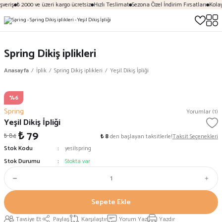
veriş
₺ 2000 ve üzeri kargo ücretsiz
Hızlı Teslimat
Sezona Özel İndirim Fırsatları
Kolay
Spring Dikiş iplikleri
Anasayfa
İplik
Spring Dikiş iplikleri
Yeşil Dikiş İpliği
%6
Spring
Yorumlar (1)
Yeşil Dikiş İpliği
₺ 79
₺ 84
₺ 8
den başlayan taksitlerle!
Taksit Seçenekleri
Stok Kodu
yesilspring
Stok Durumu
Stokta var
Sepete Ekle
Tavsiye Et
Paylaş
Karşılaştır
Yorum Yaz
Yazdır