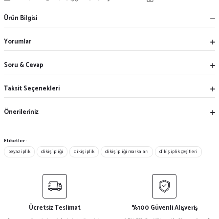
Ürün Bilgisi
Yorumlar
Soru & Cevap
Taksit Seçenekleri
Önerileriniz
Etiketler :
beyaz iplik
dikiş ipliği
dikiş iplik
dikiş ipliği markaları
dikiş iplik çeşitleri
Ücretsiz Teslimat
%100 Güvenli Alışveriş