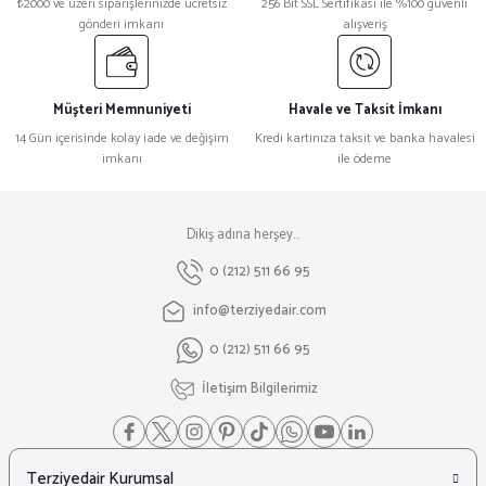
₺2000 ve üzeri siparişlerinizde ücretsiz
256 Bit SSL Sertifikası ile %100 güvenli
gönderi imkanı
alışveriş
Müşteri Memnuniyeti
Havale ve Taksit İmkanı
14 Gün içerisinde kolay iade ve değişim
Kredi kartınıza taksit ve banka havalesi
imkanı
ile ödeme
Dikiş adına herşey...
0 (212) 511 66 95
info@terziyedair.com
0 (212) 511 66 95
İletişim Bilgilerimiz
Terziyedair Kurumsal