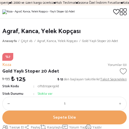
şveriş
₺ 2000 ve üzeri kargo ücretsiz
Hızlı Teslimat
Sezona Özel İndirim Fırsatları
Kola
Agraf, Kanca, Yelek Kopçası
Anasayfa
Çıtçıt vb.
Agraf, Kanca, Yelek Kopçası
Gold Yaylı Stoper 20 Adet
%7
Koza
Yorumlar (0)
Gold Yaylı Stoper 20 Adet
₺ 125
₺ 135
₺ 12
den başlayan taksitlerle!
Taksit Seçenekleri
Stok Kodu
ciftdstopergold
Stok Durumu
Stokta var
Sepete Ekle
Tavsiye Et
Paylaş
Karşılaştır
Yorum Yaz
Yazdır