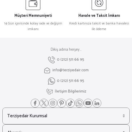
Müşteri Memnuniyeti
Havale ve Taksit İmkanı
14 Gün içerisinde kolay iade ve değişim
Kredi kartınıza taksit ve banka havalesi
imkanı
ile ödeme
Dikiş adına herşey...
0 (212) 511 66 95
info@terziyedair.com
0 (212) 511 66 95
İletişim Bilgilerimiz
Terziyedair Kurumsal