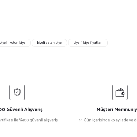
biyelli koton biye
biyeli saten biye
biyelli biye fiyatları
0 Güvenli Alışveriş
Müşteri Memnuniy
rtifikası ile %100 güvenli alışveriş
14 Gün içerisinde kolay iade ve 