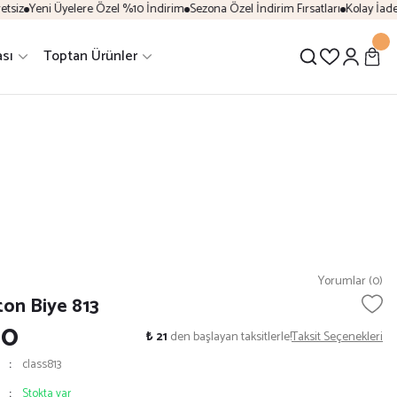
siz
Yeni Üyelere Özel %10 İndirim
Sezona Özel İndirim Fırsatları
Kolay İade 
ası
Toptan Ürünler
Yorumlar (0)
on Biye 813
10
₺ 21
den başlayan taksitlerle!
Taksit Seçenekleri
class813
Stokta var