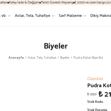
arı
Kolay İade & Değişim
%100 Güvenli Alışveriş
₺ 2000 ve üzeri kargo ücret
t vb.
Astar, Tela, Tuhafiye
Sarf Malzeme
Dikiş Makin
Biyeler
Anasayfa
Astar, Tela, Tuhafiye
Biyeler
Pudra Koton Biye 813
Classtex
Pudra Kot
₺ 2
₺ 250
Stok Kodu
Stok Durumu