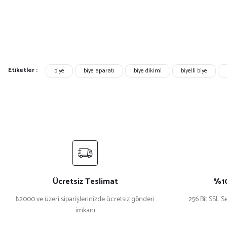
Etiketler :
biye
biye aparatı
biye dikimi
biyelli biye
Ücretsiz Teslimat
%10
₺2000 ve üzeri siparişlerinizde ücretsiz gönderi
256 Bit SSL Se
imkanı