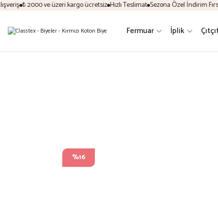
veriş
₺ 2000 ve üzeri kargo ücretsiz
Hızlı Teslimat
Sezona Özel İndirim Fırsatl
Fermuar
İplik
Çıtçı
%16