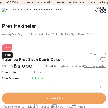
veriş
₺ 2000 ve üzeri kargo ücretsiz
Hızlı Teslimat
Sezona Özel İndirim Fırsatları
Kolay
Pres Makineler
Anasayfa
Çıtçıt vb.
Pres Makineler
Tulumba Pres Siyah Demir Döküm
%21
Koza
Yorumlar (0)
Yeni
Tulumba Pres Siyah Demir Döküm
₺ 3.000
₺ 3.800
₺ 298
den başlayan taksitlerle!
Taksit Seçenekleri
Stok Kodu
tulumbapressiyah
Stok Durumu
Stokta var
Sepete Ekle
Tavsiye Et
Paylaş
Karşılaştır
Yorum Yaz
Yazdır