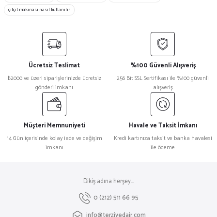
çıtçıt makinası nasıl kullanılır
₺ 165
₺ 130
Ücretsiz Teslimat
%100 Güvenli Alışveriş
₺2000 ve üzeri siparişlerinizde ücretsiz
256 Bit SSL Sertifikası ile %100 güvenli
gönderi imkanı
alışveriş
Müşteri Memnuniyeti
Havale ve Taksit İmkanı
14 Gün içerisinde kolay iade ve değişim
Kredi kartınıza taksit ve banka havalesi
imkanı
ile ödeme
Dikiş adına herşey...
0 (212) 511 66 95
info@terziyedair.com