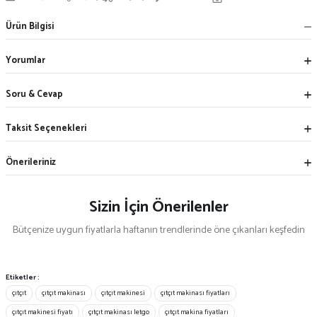
Ürün Bilgisi
Yorumlar
Soru & Cevap
Taksit Seçenekleri
Önerileriniz
Sizin İçin Önerilenler
Bütçenize uygun fiyatlarla haftanın trendlerinde öne çıkanları keşfedin
Yeten
%21
9.5mm Bebe Çıtçıt Aparatı
Etiketler :
çıtçıt
çıtçıt makinası
çıtçıt makinesi
çıtçıt makinası fiyatları
çıtçıt makinesi fiyatı
çıtçıt makinası letgo
çıtçıt makina fiyatları