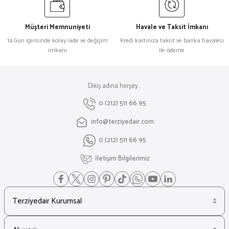
Müşteri Memnuniyeti
Havale ve Taksit İmkanı
14 Gün içerisinde kolay iade ve değişim
Kredi kartınıza taksit ve banka havalesi
imkanı
ile ödeme
Dikiş adına herşey...
0 (212) 511 66 95
info@terziyedair.com
0 (212) 511 66 95
İletişim Bilgilerimiz
Terziyedair Kurumsal