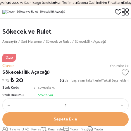
veriş
₺ 2000 ve üzeri kargo ücretsiz
Hızlı Teslimat
Sezona Özel İndirim Fırsatları
Kolay
Sökecek ve Rulet
Anasayfa
Sarf Malzeme
Sökecek ve Rulet
Sökecek(İlik Açacağı)
%20
Clover
Yorumlar (3)
Sökecek(İlik Açacağı)
₺ 20
₺ 25
₺ 2
den başlayan taksitlerle!
Taksit Seçenekleri
Stok Kodu
sokecekskc
Stok Durumu
Stokta var
Sepete Ekle
Tavsiye Et
Paylaş
Karşılaştır
Yorum Yaz
Yazdır