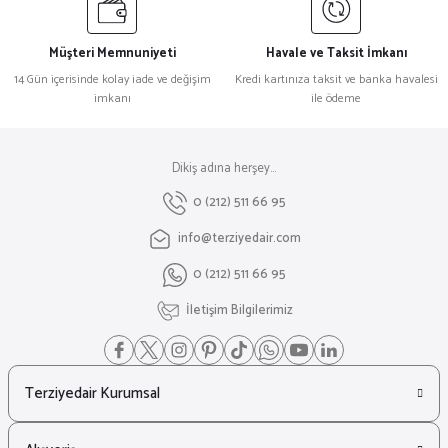
Müşteri Memnuniyeti
Havale ve Taksit İmkanı
14 Gün içerisinde kolay iade ve değişim
Kredi kartınıza taksit ve banka havalesi
imkanı
ile ödeme
Dikiş adına herşey...
0 (212) 511 66 95
info@terziyedair.com
0 (212) 511 66 95
İletişim Bilgilerimiz
Terziyedair Kurumsal