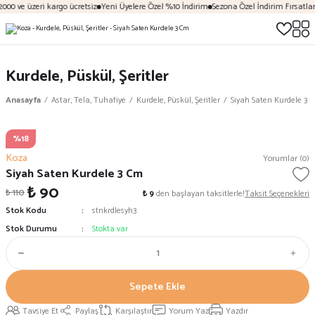
000 ve üzeri kargo ücretsiz
Yeni Üyelere Özel %10 İndirim
Sezona Özel İndirim Fırsatları
Kurdele, Püskül, Şeritler
Anasayfa
Astar, Tela, Tuhafiye
Kurdele, Püskül, Şeritler
Siyah Saten Kurdele 3 
%18
Koza
Yorumlar (0)
Siyah Saten Kurdele 3 Cm
₺ 90
₺ 110
₺ 9
den başlayan taksitlerle!
Taksit Seçenekleri
Stok Kodu
stnkrdlesyh3
Stok Durumu
Stokta var
Sepete Ekle
Tavsiye Et
Paylaş
Karşılaştır
Yorum Yaz
Yazdır