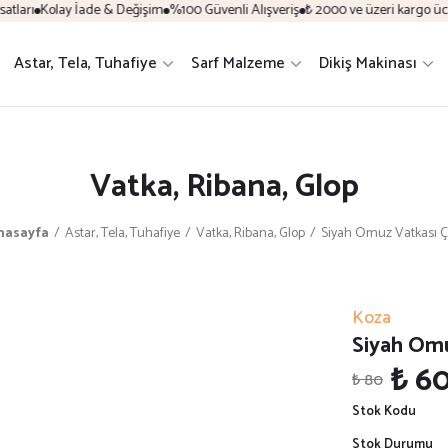
ları
Kolay İade & Değişim
%100 Güvenli Alışveriş
₺ 2000 ve üzeri kargo ücre
Astar, Tela, Tuhafiye
Sarf Malzeme
Dikiş Makinası
Vatka, Ribana, Glop
nasayfa
Astar, Tela, Tuhafiye
Vatka, Ribana, Glop
Siyah Omuz Vatkası Çi
Koza
Siyah Omu
₺ 6
₺ 80
Stok Kodu
Stok Durumu