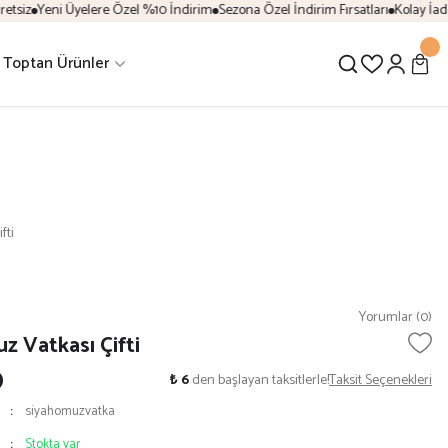
tsiz
Yeni Üyelere Özel %10 İndirim
Sezona Özel İndirim Fırsatları
Kolay İade
Toptan Ürünler
fti
Yorumlar (0)
z Vatkası Çifti
0
₺ 6
den başlayan taksitlerle!
Taksit Seçenekleri
siyahomuzvatka
Stokta var