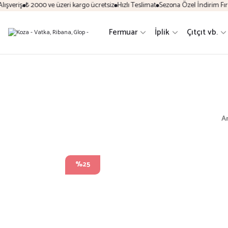
şveriş
₺ 2000 ve üzeri kargo ücretsiz
Hızlı Teslimat
Sezona Özel İndirim Fırsat
Fermuar
İplik
Çıtçıt vb.
A
%25