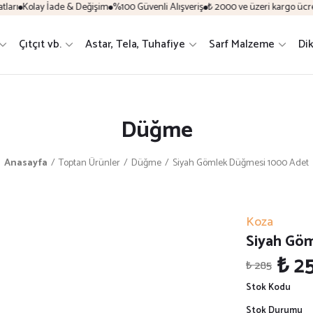
arı
Kolay İade & Değişim
%100 Güvenli Alışveriş
₺ 2000 ve üzeri kargo ücrets
Çıtçıt vb.
Astar, Tela, Tuhafiye
Sarf Malzeme
Dik
Düğme
Anasayfa
Toptan Ürünler
Düğme
Siyah Gömlek Düğmesi 1000 Adet
Koza
Siyah Gö
₺ 2
₺ 285
Stok Kodu
Stok Durumu