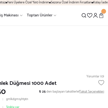
iz
Yeni Üyelere Özel %10 İndirim
Sezona Özel İndirim Fırsatları
Kolay İade 
iş Makinası
Toptan Ürünler
Yorumlar (0)
mlek Düğmesi 1000 Adet
50
₺ 25
den başlayan taksitlerle!
Taksit Seçenekleri
gmlkdgmsyhtptn
Stokta var