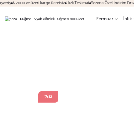
veriş
₺ 2000 ve üzeri kargo ücretsiz
Hızlı Teslimat
Sezona Özel İndirim Fırsatl
Fermuar
İplik
%12