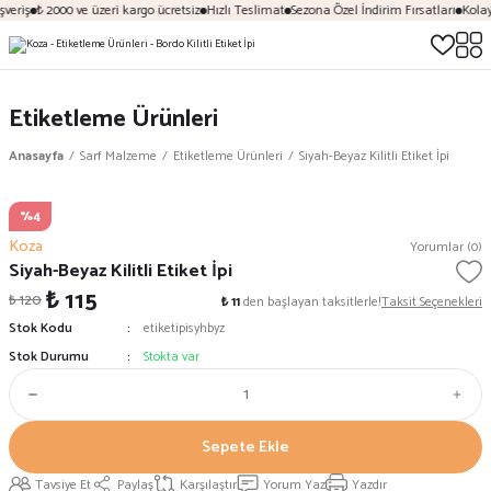
veriş
₺ 2000 ve üzeri kargo ücretsiz
Hızlı Teslimat
Sezona Özel İndirim Fırsatları
Kolay
Etiketleme Ürünleri
Anasayfa
Sarf Malzeme
Etiketleme Ürünleri
Siyah-Beyaz Kilitli Etiket İpi
%4
Koza
Yorumlar (0)
Siyah-Beyaz Kilitli Etiket İpi
₺ 115
₺ 120
₺ 11
den başlayan taksitlerle!
Taksit Seçenekleri
Stok Kodu
etiketipisyhbyz
Stok Durumu
Stokta var
Sepete Ekle
Tavsiye Et
Paylaş
Karşılaştır
Yorum Yaz
Yazdır