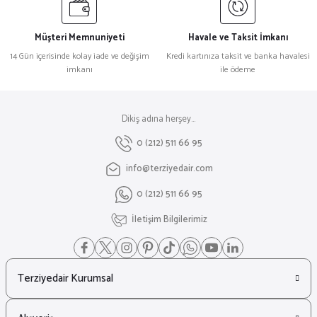
Müşteri Memnuniyeti
Havale ve Taksit İmkanı
14 Gün içerisinde kolay iade ve değişim
Kredi kartınıza taksit ve banka havalesi
imkanı
ile ödeme
Dikiş adına herşey...
0 (212) 511 66 95
info@terziyedair.com
0 (212) 511 66 95
İletişim Bilgilerimiz
Terziyedair Kurumsal