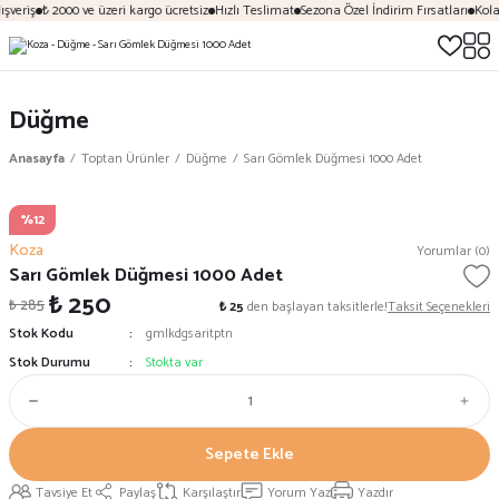
şveriş
₺ 2000 ve üzeri kargo ücretsiz
Hızlı Teslimat
Sezona Özel İndirim Fırsatları
Kola
Düğme
Anasayfa
Toptan Ürünler
Düğme
Sarı Gömlek Düğmesi 1000 Adet
%12
Koza
Yorumlar (0)
Sarı Gömlek Düğmesi 1000 Adet
₺ 250
₺ 285
₺ 25
den başlayan taksitlerle!
Taksit Seçenekleri
Stok Kodu
gmlkdgsaritptn
Stok Durumu
Stokta var
Sepete Ekle
Tavsiye Et
Paylaş
Karşılaştır
Yorum Yaz
Yazdır