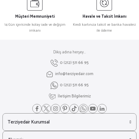
Müşteri Memnuniyeti
Havale ve Taksit İmkanı
14 Gün içerisinde kolay iade ve değişim
Kredi kartınıza taksit ve banka havalesi
imkanı
ile ödeme
Dikiş adına herşey...
0 (212) 511 66 95
info@terziyedair.com
0 (212) 511 66 95
İletişim Bilgilerimiz
Terziyedair Kurumsal