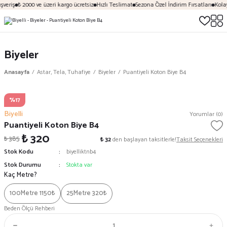
veriş
₺ 2000 ve üzeri kargo ücretsiz
Hızlı Teslimat
Sezona Özel İndirim Fırsatları
Kolay
Biyeler
Anasayfa
Astar, Tela, Tuhafiye
Biyeler
Puantiyeli Koton Biye B4
%17
Biyelli
Yorumlar (0)
Puantiyeli Koton Biye B4
₺ 320
₺ 385
₺ 32
den başlayan taksitlerle!
Taksit Seçenekleri
Stok Kodu
biyelliktnb4
Stok Durumu
Stokta var
Kaç Metre?
100Metre 1150₺
25Metre 320₺
Beden Ölçü Rehberi