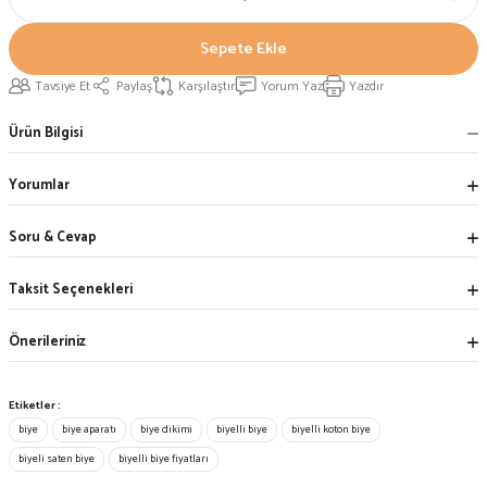
Sepete Ekle
Tavsiye Et
Paylaş
Karşılaştır
Yorum Yaz
Yazdır
Ürün Bilgisi
Yorumlar
Soru & Cevap
Taksit Seçenekleri
Önerileriniz
Etiketler :
biye
biye aparatı
biye dikimi
biyelli biye
biyelli koton biye
biyeli saten biye
biyelli biye fiyatları