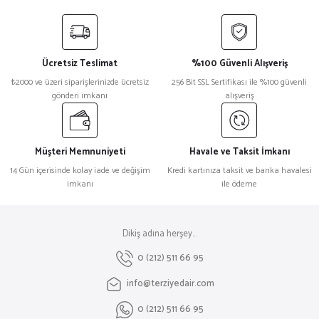
Ücretsiz Teslimat
%100 Güvenli Alışveriş
₺2000 ve üzeri siparişlerinizde ücretsiz
256 Bit SSL Sertifikası ile %100 güvenli
gönderi imkanı
alışveriş
Müşteri Memnuniyeti
Havale ve Taksit İmkanı
14 Gün içerisinde kolay iade ve değişim
Kredi kartınıza taksit ve banka havalesi
imkanı
ile ödeme
Dikiş adına herşey...
0 (212) 511 66 95
info@terziyedair.com
0 (212) 511 66 95