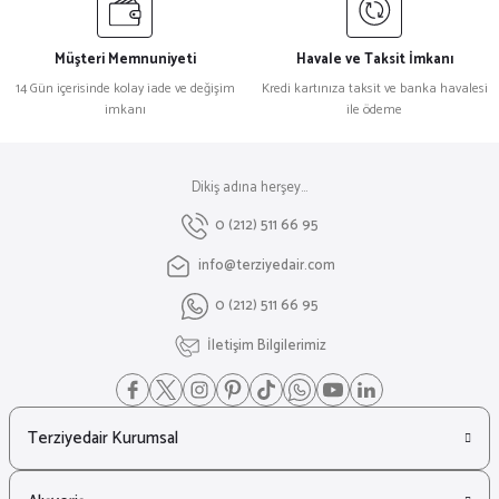
Müşteri Memnuniyeti
Havale ve Taksit İmkanı
14 Gün içerisinde kolay iade ve değişim
Kredi kartınıza taksit ve banka havalesi
imkanı
ile ödeme
Dikiş adına herşey...
0 (212) 511 66 95
info@terziyedair.com
0 (212) 511 66 95
İletişim Bilgilerimiz
Terziyedair Kurumsal