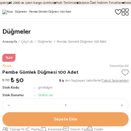
şveriş
₺ 2000 ve üzeri kargo ücretsiz
Hızlı Teslimat
Sezona Özel İndirim Fırsatları
Kolay
Düğmeler
Anasayfa
Çıtçıt vb.
Düğmeler
Pembe Gömlek Düğmesi 100 Adet
%29
Koza
Yorumlar (0)
Pembe Gömlek Düğmesi 100 Adet
₺ 50
₺ 70
₺ 5
den başlayan taksitlerle!
Taksit Seçenekleri
Stok Kodu
gmlkdgm
Stok Durumu
Stokta var
Sepete Ekle
Tavsiye Et
Paylaş
Karşılaştır
Yorum Yaz
Yazdır