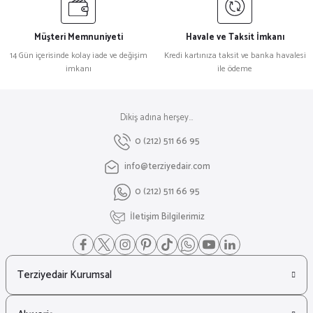
Müşteri Memnuniyeti
Havale ve Taksit İmkanı
14 Gün içerisinde kolay iade ve değişim
Kredi kartınıza taksit ve banka havalesi
imkanı
ile ödeme
Dikiş adına herşey...
0 (212) 511 66 95
info@terziyedair.com
0 (212) 511 66 95
İletişim Bilgilerimiz
Terziyedair Kurumsal