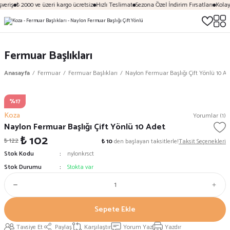
veriş
₺ 2000 ve üzeri kargo ücretsiz
Hızlı Teslimat
Sezona Özel İndirim Fırsatları
Kolay
Fermuar Başlıkları
Anasayfa
Fermuar
Fermuar Başlıkları
Naylon Fermuar Başlığı Çift Yönlü 10 Ad
%17
Koza
Yorumlar (1)
Naylon Fermuar Başlığı Çift Yönlü 10 Adet
₺ 102
₺ 122
₺ 10
den başlayan taksitlerle!
Taksit Seçenekleri
Stok Kodu
nylonkrsct
Stok Durumu
Stokta var
Sepete Ekle
Tavsiye Et
Paylaş
Karşılaştır
Yorum Yaz
Yazdır