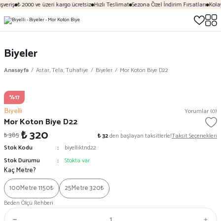
veriş
₺ 2000 ve üzeri kargo ücretsiz
Hızlı Teslimat
Sezona Özel İndirim Fırsatları
Kolay
Biyeler
Anasayfa
Astar, Tela, Tuhafiye
Biyeler
Mor Koton Biye D22
%17
Biyelli
Yorumlar (0)
Mor Koton Biye D22
₺ 320
₺ 385
₺ 32
den başlayan taksitlerle!
Taksit Seçenekleri
Stok Kodu
biyelliktnd22
Stok Durumu
Stokta var
Kaç Metre?
100Metre 1150₺
25Metre 320₺
Beden Ölçü Rehberi