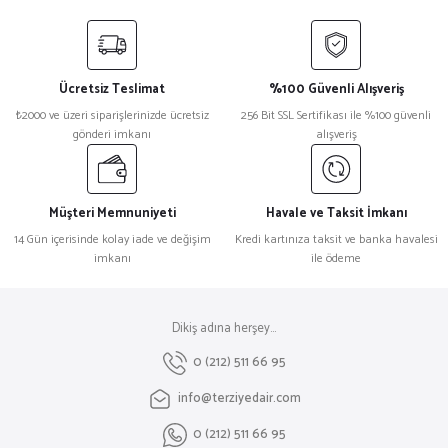
Ücretsiz Teslimat
%100 Güvenli Alışveriş
₺2000 ve üzeri siparişlerinizde ücretsiz
256 Bit SSL Sertifikası ile %100 güvenli
gönderi imkanı
alışveriş
Müşteri Memnuniyeti
Havale ve Taksit İmkanı
14 Gün içerisinde kolay iade ve değişim
Kredi kartınıza taksit ve banka havalesi
imkanı
ile ödeme
Dikiş adına herşey...
0 (212) 511 66 95
info@terziyedair.com
0 (212) 511 66 95