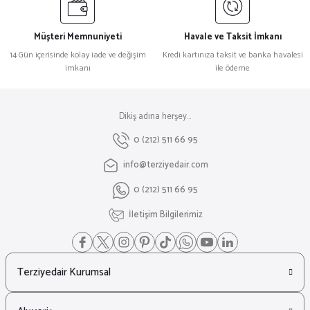
Müşteri Memnuniyeti
Havale ve Taksit İmkanı
14 Gün içerisinde kolay iade ve değişim
Kredi kartınıza taksit ve banka havalesi
imkanı
ile ödeme
Dikiş adına herşey...
0 (212) 511 66 95
info@terziyedair.com
0 (212) 511 66 95
İletişim Bilgilerimiz
Terziyedair Kurumsal