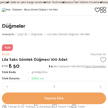
veriş
₺ 2000 ve üzeri kargo ücretsiz
Hızlı Teslimat
Sezona Özel İndirim Fırsatları
Kolay
Düğmeler
Anasayfa
Çıtçıt vb.
Düğmeler
Lila Saks Gömlek Düğmesi 100 Adet
%29
Koza
Yorumlar (0)
Lila Saks Gömlek Düğmesi 100 Adet
₺ 50
₺ 70
₺ 5
den başlayan taksitlerle!
Taksit Seçenekleri
Stok Kodu
gmlkdgmlila
Stok Durumu
Stokta var
Sepete Ekle
Tavsiye Et
Paylaş
Karşılaştır
Yorum Yaz
Yazdır