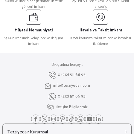
₺2000 ve üzeri siparişlerinizde ücretsiz
256 Bit SSL Sertifikası ile %100 güvenli
gönderi imkanı
alışveriş
Müşteri Memnuniyeti
Havale ve Taksit İmkanı
14 Gün içerisinde kolay iade ve değişim
Kredi kartınıza taksit ve banka havalesi
imkanı
ile ödeme
Dikiş adına herşey...
0 (212) 511 66 95
info@terziyedair.com
0 (212) 511 66 95
İletişim Bilgilerimiz
Terziyedair Kurumsal