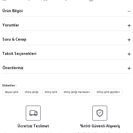
Ürün Bilgisi
Yorumlar
Soru & Cevap
Taksit Seçenekleri
Önerileriniz
Etiketler :
beyaz iplik
dikiş ipliği
dikiş iplik
dikiş ipliği markaları
dikiş iplik çeşitleri
Ücretsiz Teslimat
%100 Güvenli Alışveriş