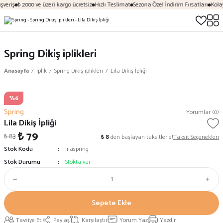
şveriş
₺ 2000 ve üzeri kargo ücretsiz
Hızlı Teslimat
Sezona Özel İndirim Fırsatları
Kolay
Spring Dikiş iplikleri
Anasayfa
İplik
Spring Dikiş iplikleri
Lila Dikiş İpliği
%6
Spring
Yorumlar (0)
Lila Dikiş İpliği
₺ 79
₺ 83
₺ 8
den başlayan taksitlerle!
Taksit Seçenekleri
Stok Kodu
lilaspring
Stok Durumu
Stokta var
Sepete Ekle
Tavsiye Et
Paylaş
Karşılaştır
Yorum Yaz
Yazdır