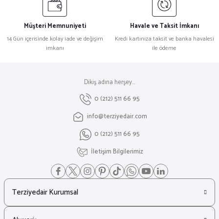
Müşteri Memnuniyeti
Havale ve Taksit İmkanı
14 Gün içerisinde kolay iade ve değişim
Kredi kartınıza taksit ve banka havalesi
imkanı
ile ödeme
Dikiş adına herşey...
0 (212) 511 66 95
info@terziyedair.com
0 (212) 511 66 95
İletişim Bilgilerimiz
Terziyedair Kurumsal