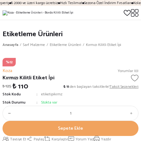
şveriş
₺ 2000 ve üzeri kargo ücretsiz
Hızlı Teslimat
Sezona Özel İndirim Fırsatları
Kolay
Etiketleme Ürünleri
Anasayfa
Sarf Malzeme
Etiketleme Ürünleri
Kırmızı Kilitli Etiket İpi
%12
Koza
Yorumlar (0)
Kırmızı Kilitli Etiket İpi
₺ 110
₺ 125
₺ 11
den başlayan taksitlerle!
Taksit Seçenekleri
Stok Kodu
etiketipikrmz
Stok Durumu
Stokta var
Sepete Ekle
Tavsiye Et
Paylaş
Karşılaştır
Yorum Yaz
Yazdır