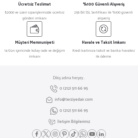
Ücretsiz Teslimat
%100 Güvenli Alışveriş
₺2000 ve üzeri siparişlerinizde ücretsiz
256 Bit SSL Sertifikası ile %100 güvenli
gönderi imkanı
alışveriş
Müşteri Memnuniyeti
Havale ve Taksit İmkanı
14 Gün içerisinde kolay iade ve değişim
Kredi kartınıza taksit ve banka havalesi
imkanı
ile ödeme
Dikiş adına herşey...
0 (212) 511 66 95
info@terziyedair.com
0 (212) 511 66 95
İletişim Bilgilerimiz