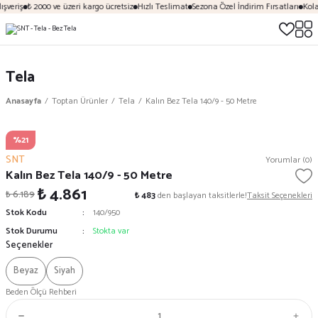
şveriş
₺ 2000 ve üzeri kargo ücretsiz
Hızlı Teslimat
Sezona Özel İndirim Fırsatları
Kola
Tela
Anasayfa
Toptan Ürünler
Tela
Kalın Bez Tela 140/9 - 50 Metre
%21
SNT
Yorumlar (0)
Kalın Bez Tela 140/9 - 50 Metre
₺ 4.861
₺ 6.189
₺ 483
den başlayan taksitlerle!
Taksit Seçenekleri
Stok Kodu
140/950
Stok Durumu
Stokta var
Seçenekler
Beyaz
Siyah
Beden Ölçü Rehberi