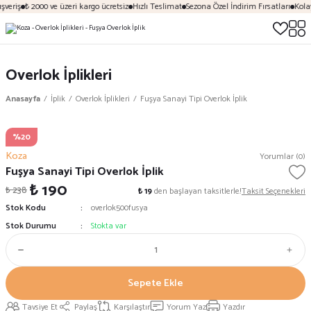
şveriş
₺ 2000 ve üzeri kargo ücretsiz
Hızlı Teslimat
Sezona Özel İndirim Fırsatları
Kolay
Overlok İplikleri
Anasayfa
İplik
Overlok İplikleri
Fuşya Sanayi Tipi Overlok İplik
%20
Koza
Yorumlar (0)
Fuşya Sanayi Tipi Overlok İplik
₺ 190
₺ 238
₺ 19
den başlayan taksitlerle!
Taksit Seçenekleri
Stok Kodu
overlok500fusya
Stok Durumu
Stokta var
Sepete Ekle
Tavsiye Et
Paylaş
Karşılaştır
Yorum Yaz
Yazdır