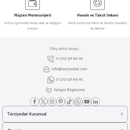
Müşteri Memnuniyeti
Havale ve Taksit İmkanı
14 Gün içerisinde kolay iade ve değişim
Kredi kartınıza taksit ve banka havalesi
imkanı
ile ödeme
Dikiş adına herşey...
0 (212) 511 66 95
info@terziyedair.com
0 (212) 511 66 95
İletişim Bilgilerimiz
Terziyedair Kurumsal