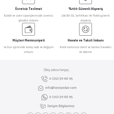
Ücretsiz Teslimat
%100 Güvenli Alışveriş
₺2000 ve üzeri siparişlerinizde ücretsiz
256 Bit SSL Sertifikası ile %100 güvenli
gönderi imkanı
alışveriş
Müşteri Memnuniyeti
Havale ve Taksit İmkanı
14 Gün içerisinde kolay iade ve değişim
Kredi kartınıza taksit ve banka havalesi
imkanı
ile ödeme
Dikiş adına herşey...
0 (212) 511 66 95
info@terziyedair.com
0 (212) 511 66 95
İletişim Bilgilerimiz