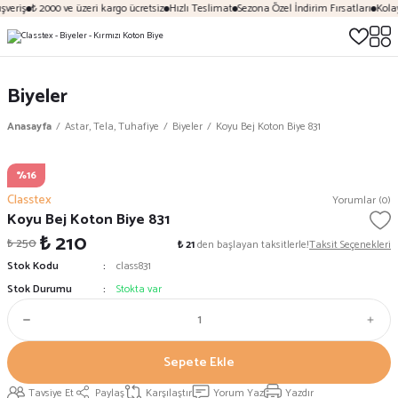
şveriş
₺ 2000 ve üzeri kargo ücretsiz
Hızlı Teslimat
Sezona Özel İndirim Fırsatları
Kolay
Biyeler
Anasayfa
Astar, Tela, Tuhafiye
Biyeler
Koyu Bej Koton Biye 831
%16
Classtex
Yorumlar (0)
Koyu Bej Koton Biye 831
₺ 210
₺ 250
₺ 21
den başlayan taksitlerle!
Taksit Seçenekleri
Stok Kodu
class831
Stok Durumu
Stokta var
Sepete Ekle
Tavsiye Et
Paylaş
Karşılaştır
Yorum Yaz
Yazdır