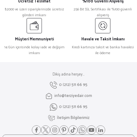
Ücretsiz Teslimat
%100 Güvenli Alışveriş
₺2000 ve üzeri siparişlerinizde ücretsiz
256 Bit SSL Sertifikası ile %100 güvenli
gönderi imkanı
alışveriş
Müşteri Memnuniyeti
Havale ve Taksit İmkanı
14 Gün içerisinde kolay iade ve değişim
Kredi kartınıza taksit ve banka havalesi
imkanı
ile ödeme
Dikiş adına herşey...
0 (212) 511 66 95
info@terziyedair.com
0 (212) 511 66 95
İletişim Bilgilerimiz