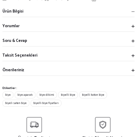
Ürün Bilgisi
Yorumlar
Soru & Cevap
Taksit Seçenekleri
Önerileriniz
Etiketler :
biye
biye aparatı
biye dikimi
biyelli biye
biyelli koton biye
biyeli saten biye
biyelli biye fiyatları