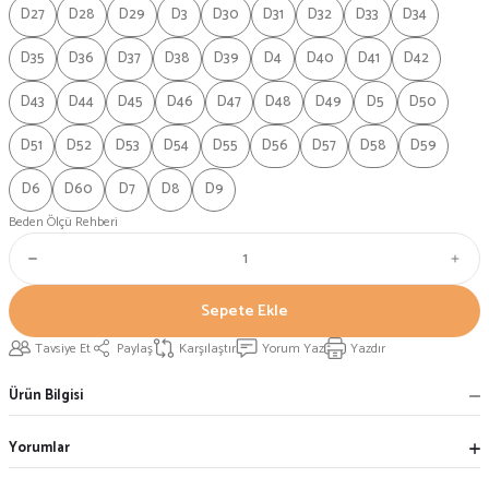
D27
D28
D29
D3
D30
D31
D32
D33
D34
D35
D36
D37
D38
D39
D4
D40
D41
D42
D43
D44
D45
D46
D47
D48
D49
D5
D50
D51
D52
D53
D54
D55
D56
D57
D58
D59
D6
D60
D7
D8
D9
Beden Ölçü Rehberi
Sepete Ekle
Tavsiye Et
Paylaş
Karşılaştır
Yorum Yaz
Yazdır
Ürün Bilgisi
Yorumlar