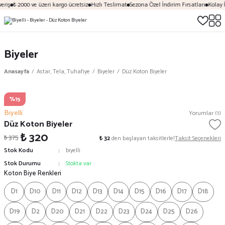
eriş
₺ 2000 ve üzeri kargo ücretsiz
Hızlı Teslimat
Sezona Özel İndirim Fırsatları
Kolay İ
Biyeler
Anasayfa
Astar, Tela, Tuhafiye
Biyeler
Düz Koton Biyeler
%15
Biyelli
Yorumlar (1)
Düz Koton Biyeler
₺ 320
₺ 375
₺ 32
den başlayan taksitlerle!
Taksit Seçenekleri
Stok Kodu
biyelli
Stok Durumu
Stokta var
Koton Biye Renkleri
D1
D10
D11
D12
D13
D14
D15
D16
D17
D18
D19
D2
D20
D21
D22
D23
D24
D25
D26