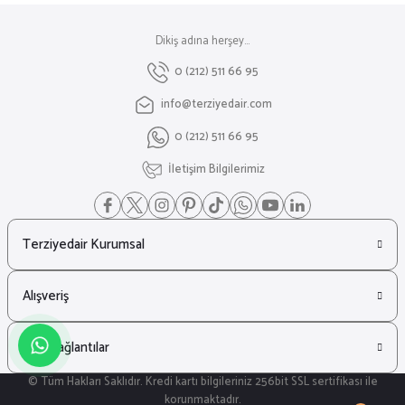
Dikiş adına herşey...
0 (212) 511 66 95
info@terziyedair.com
0 (212) 511 66 95
İletişim Bilgilerimiz
Terziyedair Kurumsal
Alışveriş
Hızlı Bağlantılar
© Tüm Hakları Saklıdır. Kredi kartı bilgileriniz 256bit SSL sertifikası ile
korunmaktadır.