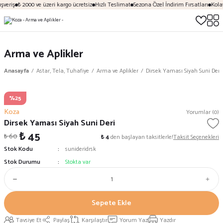
şveriş
₺ 2000 ve üzeri kargo ücretsiz
Hızlı Teslimat
Sezona Özel İndirim Fırsatları
Kolay
Arma ve Aplikler
Anasayfa
Astar, Tela, Tuhafiye
Arma ve Aplikler
Dirsek Yaması Siyah Suni Deri
%25
Koza
Yorumlar (0)
Dirsek Yaması Siyah Suni Deri
₺ 45
₺ 60
₺ 4
den başlayan taksitlerle!
Taksit Seçenekleri
Stok Kodu
sunideridrsk
Stok Durumu
Stokta var
Sepete Ekle
Tavsiye Et
Paylaş
Karşılaştır
Yorum Yaz
Yazdır