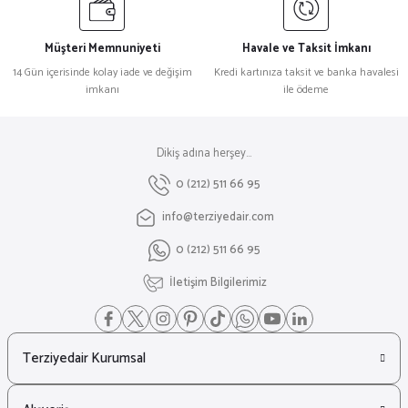
Müşteri Memnuniyeti
Havale ve Taksit İmkanı
14 Gün içerisinde kolay iade ve değişim
Kredi kartınıza taksit ve banka havalesi
imkanı
ile ödeme
Dikiş adına herşey...
0 (212) 511 66 95
info@terziyedair.com
0 (212) 511 66 95
İletişim Bilgilerimiz
Terziyedair Kurumsal