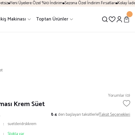
siz
Yeni Üyelere Özel %10 İndirim
Sezona Özel İndirim Fırsatları
Kolay İade 
ikiş Makinası
Toptan Ürünler
et
Yorumlar (0)
ması Krem Süet
5
₺ 4
den başlayan taksitlerle!
Taksit Seçenekleri
suetderidrskkrem
Stokta var