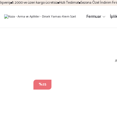
veriş
₺ 2000 ve üzeri kargo ücretsiz
Hızlı Teslimat
Sezona Özel İndirim Fırsatl
Fermuar
İpli
A
%25