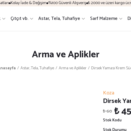
arı
Kolay İade & Değişim
%100 Güvenli Alışveriş
₺ 2000 ve üzeri kargo ücret
k
Çıtçıt vb.
Astar, Tela, Tuhafiye
Sarf Malzeme
D
Arma ve Aplikler
nasayfa
Astar, Tela, Tuhafiye
Arma ve Aplikler
Dirsek Yaması Krem Sü
Koza
Dirsek Ya
₺ 4
₺ 60
Stok Kodu
Stok Durumu