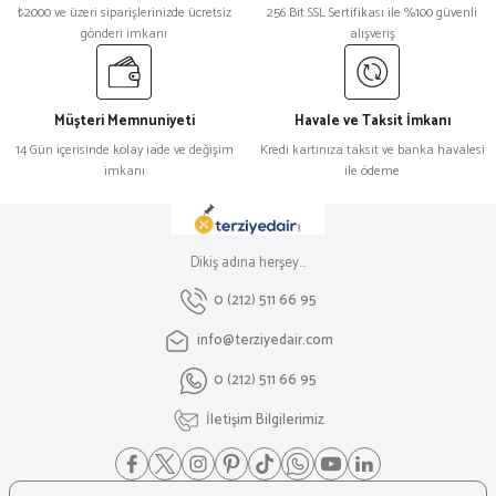
₺2000 ve üzeri siparişlerinizde ücretsiz
256 Bit SSL Sertifikası ile %100 güvenli
gönderi imkanı
alışveriş
Müşteri Memnuniyeti
Havale ve Taksit İmkanı
14 Gün içerisinde kolay iade ve değişim
Kredi kartınıza taksit ve banka havalesi
imkanı
ile ödeme
Dikiş adına herşey...
0 (212) 511 66 95
info@terziyedair.com
0 (212) 511 66 95
İletişim Bilgilerimiz