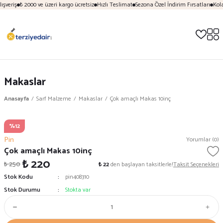
şveriş
₺ 2000 ve üzeri kargo ücretsiz
Hızlı Teslimat
Sezona Özel İndirim Fırsatları
Kola
Makaslar
Anasayfa
Sarf Malzeme
Makaslar
Çok amaçlı Makas 10inç
%12
Pin
Yorumlar (0)
Çok amaçlı Makas 10inç
₺ 220
₺ 250
₺ 22
den başlayan taksitlerle!
Taksit Seçenekleri
Stok Kodu
pin408310
Stok Durumu
Stokta var