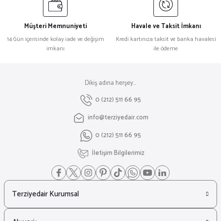
Müşteri Memnuniyeti
Havale ve Taksit İmkanı
14 Gün içerisinde kolay iade ve değişim
Kredi kartınıza taksit ve banka havalesi
imkanı
ile ödeme
Dikiş adına herşey...
0 (212) 511 66 95
info@terziyedair.com
0 (212) 511 66 95
İletişim Bilgilerimiz
Terziyedair Kurumsal