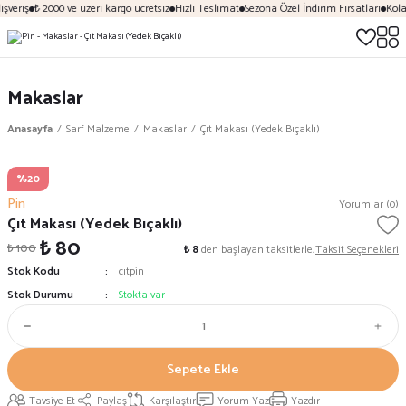
şveriş
₺ 2000 ve üzeri kargo ücretsiz
Hızlı Teslimat
Sezona Özel İndirim Fırsatları
Kola
Makaslar
Anasayfa
Sarf Malzeme
Makaslar
Çıt Makası (Yedek Bıçaklı)
%20
Pin
Yorumlar (0)
Çıt Makası (Yedek Bıçaklı)
₺ 80
₺ 100
₺ 8
den başlayan taksitlerle!
Taksit Seçenekleri
Stok Kodu
cıtpin
Stok Durumu
Stokta var
Sepete Ekle
Tavsiye Et
Paylaş
Karşılaştır
Yorum Yaz
Yazdır