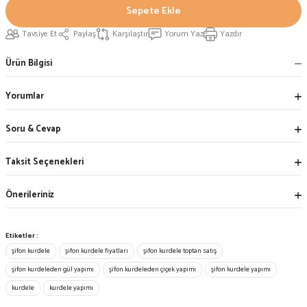
Sepete Ekle
Tavsiye Et
Paylaş
Karşılaştır
Yorum Yaz
Yazdır
Ürün Bilgisi
Yorumlar
Soru & Cevap
Taksit Seçenekleri
Önerileriniz
Etiketler :
şifon kurdele
şifon kurdele fiyatları
şifon kurdele toptan satış
şifon kurdeleden gül yapımı
şifon kurdeleden çiçek yapımı
şifon kurdele yapımı
kurdele
kurdele yapımı