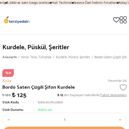
riş
₺ 2000 ve üzeri kargo ücretsiz
Hızlı Teslimat
Sezona Özel İndirim Fırsatları
Kolay İ
Kurdele, Püskül, Şeritler
Anasayfa
Astar, Tela, Tuhafiye
Kurdele, Püskül, Şeritler
Bordo Saten Çizgili Şifo
%11
Koza
Yorumlar (0)
Bordo Saten Çizgili Şifon Kurdele
₺ 125
₺ 140
₺ 12
den başlayan taksitlerle!
Taksit Seçenekleri
Stok Kodu
brdosatsifkurdele
Stok Durumu
Stokta var