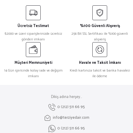
Ücretsiz Teslimat
%100 Güvenli Alışveriş
₺2000 ve üzeri siparişlerinizde ücretsiz
256 Bit SSL Sertifikası ile %100 güvenli
gönderi imkanı
alışveriş
Müşteri Memnuniyeti
Havale ve Taksit İmkanı
14 Gün içerisinde kolay iade ve değişim
Kredi kartınıza taksit ve banka havalesi
imkanı
ile ödeme
Dikiş adına herşey...
0 (212) 511 66 95
info@terziyedair.com
0 (212) 511 66 95