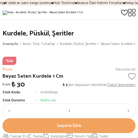
iş
₺ 2000 ve üzeri kargo ücretsiz
Hızlı Teslimat
Sezona Özel İndirim Fırsatları
Kolay İa
Kurdele, Püskül, Şeritler
Anasayfa
Astar, Tela, Tuhafiye
Kurdele, Püskül, Şeritler
Beyaz Saten Kurdele 1
%25
Koza
Yorumlar (0)
Beyaz Saten Kurdele 1 Cm
₺ 30
₺ 40
₺ 3
den başlayan taksitlerle!
Taksit Seçenekleri
Stok Kodu
stnkrdlebyz
Stok Durumu
Stokta var
Sepete Ekle
Tavsiye Et
Paylaş
Karşılaştır
Yorum Yaz
Yazdır