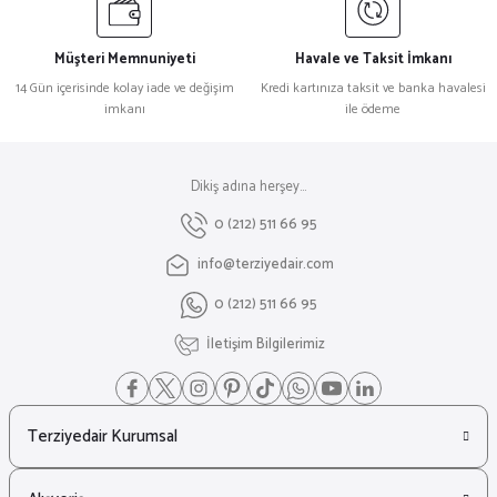
Müşteri Memnuniyeti
Havale ve Taksit İmkanı
14 Gün içerisinde kolay iade ve değişim
Kredi kartınıza taksit ve banka havalesi
imkanı
ile ödeme
Dikiş adına herşey...
0 (212) 511 66 95
info@terziyedair.com
0 (212) 511 66 95
İletişim Bilgilerimiz
Terziyedair Kurumsal