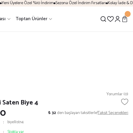
Üyelere Özel %10 İndirim
Sezona Özel İndirim Fırsatları
Kolay İade & Değişi
ası
Toptan Ürünler
Yorumlar (0)
 Saten Biye 4
20
₺ 32
den başlayan taksitlerle!
Taksit Seçenekleri
biyellistn4
Stokta var