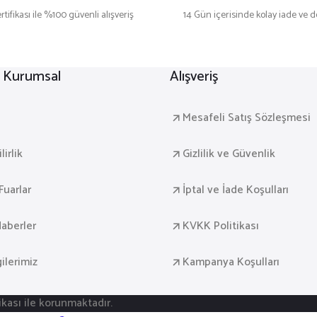
rtifikası ile %100 güvenli alışveriş
14 Gün içerisinde kolay iade ve 
r Kurumsal
Alışveriş
a
Mesafeli Satış Sözleşmesi
irlik
Gizlilik ve Güvenlik
Fuarlar
İptal ve İade Koşulları
aberler
KVKK Politikası
gilerimiz
Kampanya Koşulları
fikası ile korunmaktadır.