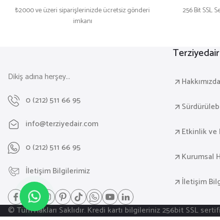
₺2000 ve üzeri siparişlerinizde ücretsiz gönderi
256 Bit SSL Se
imkanı
Terziyedai
Dikiş adına herşey...
Hakkımızd
0 (212) 511 66 95
Sürdürülebil
info@terziyedair.com
Etkinlik ve 
0 (212) 511 66 95
Kurumsal H
İletişim Bilgilerimiz
İletişim Bil
© Tüm Hakları Saklıdır. Kredi kartı bilgileriniz 256bit SSL serti