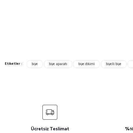
Etiketler :
biye
biye aparatı
biye dikimi
biyelli biye
Ücretsiz Teslimat
%10