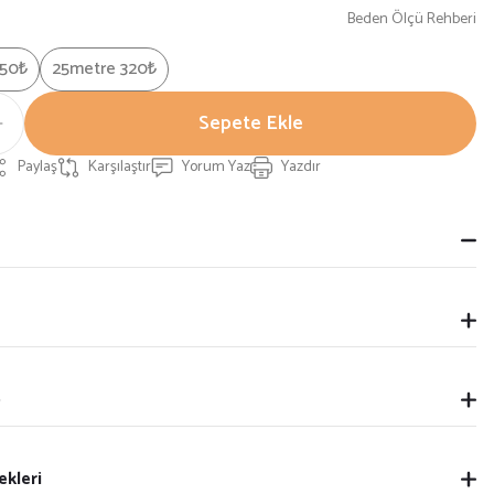
Beden Ölçü Rehberi
150₺
25metre 320₺
Sepete Ekle
Paylaş
Karşılaştır
Yorum Yaz
Yazdır
p
ekleri