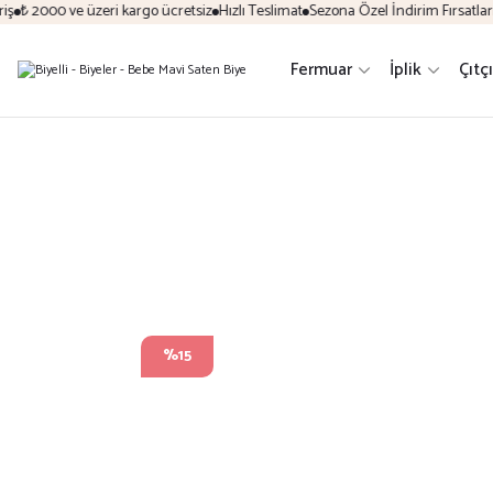
2000 ve üzeri kargo ücretsiz
Hızlı Teslimat
Sezona Özel İndirim Fırsatları
Kola
Fermuar
İplik
Çıtçı
%15