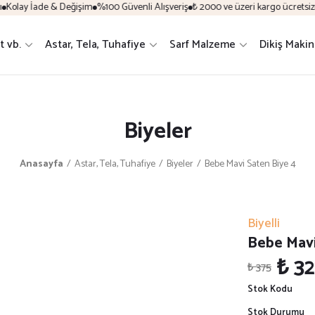
y İade & Değişim
%100 Güvenli Alışveriş
₺ 2000 ve üzeri kargo ücretsiz
Yeni 
t vb.
Astar, Tela, Tuhafiye
Sarf Malzeme
Dikiş Makin
Biyeler
Anasayfa
Astar, Tela, Tuhafiye
Biyeler
Bebe Mavi Saten Biye 4
Biyelli
Bebe Mavi
₺ 3
₺ 375
Stok Kodu
Stok Durumu