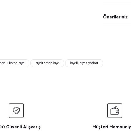
Önerileriniz
biyelli koton biye
biyeli saten biye
biyelli biye fiyatları
0 Güvenli Alışveriş
Müşteri Memnuniy