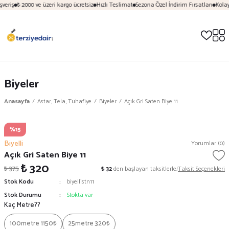
veriş
₺ 2000 ve üzeri kargo ücretsiz
Hızlı Teslimat
Sezona Özel İndirim Fırsatları
Kolay
Biyeler
Anasayfa
Astar, Tela, Tuhafiye
Biyeler
Açık Gri Saten Biye 11
%15
Biyelli
Yorumlar (0)
Açık Gri Saten Biye 11
₺ 320
₺ 375
₺ 32
den başlayan taksitlerle!
Taksit Seçenekleri
Stok Kodu
biyellistn11
Stok Durumu
Stokta var
Kaç Metre??
100metre 1150₺
25metre 320₺