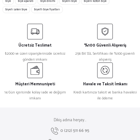
biye
biye aparatı
biye dikimi
biyelli biye
biyelli koton biye
biyeli saten biye
biyelli biye fiyatları
Ücretsiz Teslimat
%100 Güvenli Alışveriş
₺2000 ve üzeri siparişlerinizde ücretsiz
256 Bit SSL Sertifikası ile %100 güvenli
gönderi imkanı
alışveriş
Müşteri Memnuniyeti
Havale ve Taksit İmkanı
14 Gün içerisinde kolay iade ve değişim
Kredi kartınıza taksit ve banka havalesi
imkanı
ile ödeme
Dikiş adına herşey...
0 (212) 511 66 95