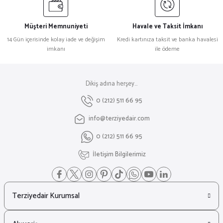
Müşteri Memnuniyeti
Havale ve Taksit İmkanı
14 Gün içerisinde kolay iade ve değişim
Kredi kartınıza taksit ve banka havalesi
imkanı
ile ödeme
Dikiş adına herşey...
0 (212) 511 66 95
info@terziyedair.com
0 (212) 511 66 95
İletişim Bilgilerimiz
Terziyedair Kurumsal