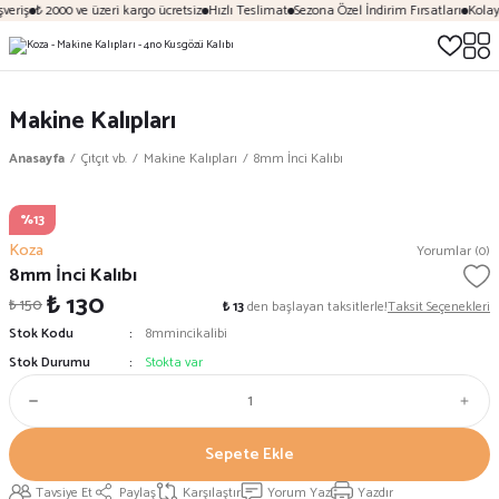
veriş
₺ 2000 ve üzeri kargo ücretsiz
Hızlı Teslimat
Sezona Özel İndirim Fırsatları
Kolay
Makine Kalıpları
Anasayfa
Çıtçıt vb.
Makine Kalıpları
8mm İnci Kalıbı
%13
Koza
Yorumlar (0)
8mm İnci Kalıbı
₺ 130
₺ 150
₺ 13
den başlayan taksitlerle!
Taksit Seçenekleri
Stok Kodu
8mmincikalibi
Stok Durumu
Stokta var
Sepete Ekle
Tavsiye Et
Paylaş
Karşılaştır
Yorum Yaz
Yazdır