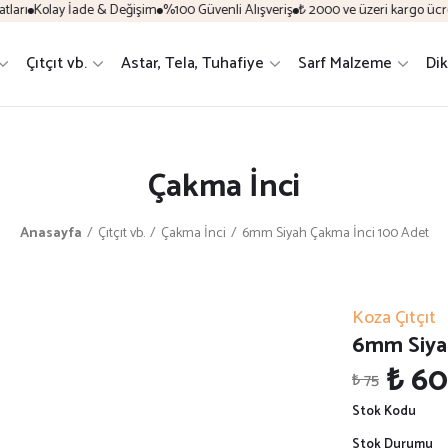
arı
Kolay İade & Değişim
%100 Güvenli Alışveriş
₺ 2000 ve üzeri kargo ücrets
Çıtçıt vb.
Astar, Tela, Tuhafiye
Sarf Malzeme
Dik
Çakma İnci
Anasayfa
Çıtçıt vb.
Çakma İnci
6mm Siyah Çakma İnci 100 Adet
Koza Çıtçıt
6mm Siya
₺ 60
₺ 75
Stok Kodu
Stok Durumu