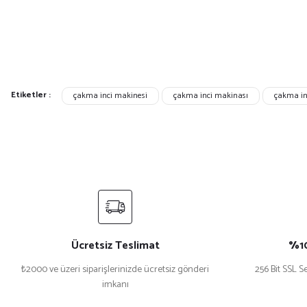
Etiketler :
çakma inci makinesi
çakma inci makinası
çakma inc
Ücretsiz Teslimat
%10
₺2000 ve üzeri siparişlerinizde ücretsiz gönderi
256 Bit SSL Se
imkanı