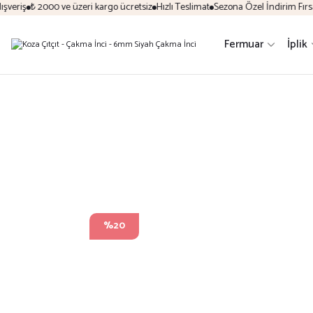
eriş
₺ 2000 ve üzeri kargo ücretsiz
Hızlı Teslimat
Sezona Özel İndirim Fırsatl
Fermuar
İplik
%20