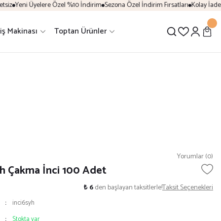
iz
Yeni Üyelere Özel %10 İndirim
Sezona Özel İndirim Fırsatları
Kolay İade &
iş Makinası
Toptan Ürünler
Yorumlar (0)
h Çakma İnci 100 Adet
₺ 6
den başlayan taksitlerle!
Taksit Seçenekleri
inci6syh
Stokta var