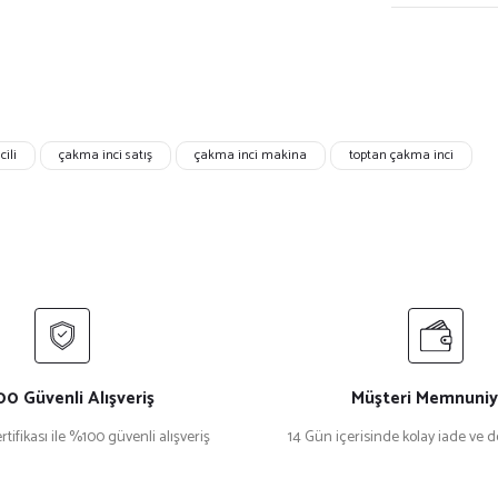
ili
çakma inci satış
çakma inci makina
toptan çakma inci
0 Güvenli Alışveriş
Müşteri Memnuniy
rtifikası ile %100 güvenli alışveriş
14 Gün içerisinde kolay iade ve 