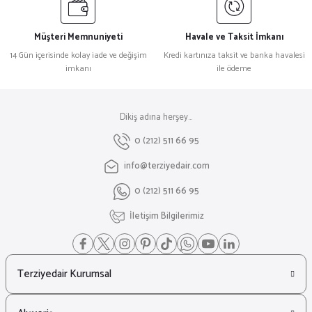
Müşteri Memnuniyeti
Havale ve Taksit İmkanı
14 Gün içerisinde kolay iade ve değişim
Kredi kartınıza taksit ve banka havalesi
imkanı
ile ödeme
Dikiş adına herşey...
0 (212) 511 66 95
info@terziyedair.com
0 (212) 511 66 95
İletişim Bilgilerimiz
Terziyedair Kurumsal