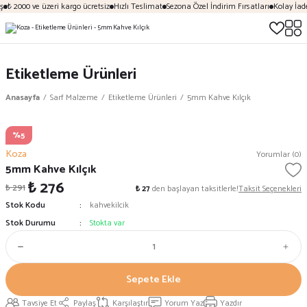
ş
₺ 2000 ve üzeri kargo ücretsiz
Hızlı Teslimat
Sezona Özel İndirim Fırsatları
Kolay İad
Etiketleme Ürünleri
Anasayfa
Sarf Malzeme
Etiketleme Ürünleri
5mm Kahve Kılçık
%5
Koza
Yorumlar (0)
5mm Kahve Kılçık
₺ 276
₺ 291
₺ 27
den başlayan taksitlerle!
Taksit Seçenekleri
Stok Kodu
kahvekilcik
Stok Durumu
Stokta var
Sepete Ekle
Tavsiye Et
Paylaş
Karşılaştır
Yorum Yaz
Yazdır