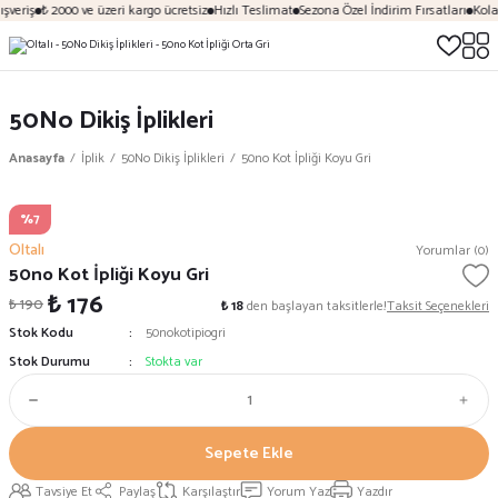
şveriş
₺ 2000 ve üzeri kargo ücretsiz
Hızlı Teslimat
Sezona Özel İndirim Fırsatları
Kola
50No Dikiş İplikleri
Anasayfa
İplik
50No Dikiş İplikleri
50no Kot İpliği Koyu Gri
%7
Oltalı
Yorumlar (0)
50no Kot İpliği Koyu Gri
₺ 176
₺ 190
₺ 18
den başlayan taksitlerle!
Taksit Seçenekleri
Stok Kodu
50nokotipiogri
Stok Durumu
Stokta var
Sepete Ekle
Tavsiye Et
Paylaş
Karşılaştır
Yorum Yaz
Yazdır