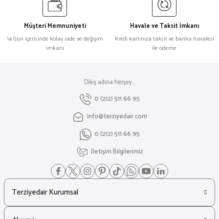
Müşteri Memnuniyeti
Havale ve Taksit İmkanı
14 Gün içerisinde kolay iade ve değişim
Kredi kartınıza taksit ve banka havalesi
imkanı
ile ödeme
Dikiş adına herşey...
0 (212) 511 66 95
info@terziyedair.com
0 (212) 511 66 95
İletişim Bilgilerimiz
Terziyedair Kurumsal