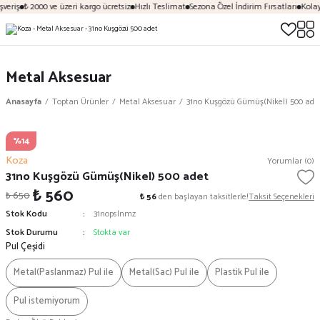
veriş
₺ 2000 ve üzeri kargo ücretsiz
Hızlı Teslimat
Sezona Özel İndirim Fırsatları
Kolay
Metal Aksesuar
Anasayfa
Toptan Ürünler
Metal Aksesuar
31no Kuşgözü Gümüş(Nikel) 500 ade
%14
Koza
Yorumlar (0)
31no Kuşgözü Gümüş(Nikel) 500 adet
₺ 560
₺ 650
₺ 56
den başlayan taksitlerle!
Taksit Seçenekleri
Stok Kodu
31nopslnmz
Stok Durumu
Stokta var
Pul Çeşidi
Metal(Paslanmaz) Pul ile
Metal(Sac) Pul ile
Plastik Pul ile
Pul istemiyorum