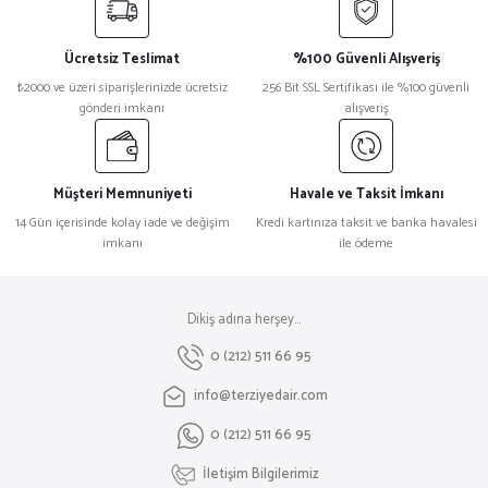
Ücretsiz Teslimat
%100 Güvenli Alışveriş
₺2000 ve üzeri siparişlerinizde ücretsiz
256 Bit SSL Sertifikası ile %100 güvenli
gönderi imkanı
alışveriş
Müşteri Memnuniyeti
Havale ve Taksit İmkanı
14 Gün içerisinde kolay iade ve değişim
Kredi kartınıza taksit ve banka havalesi
imkanı
ile ödeme
Dikiş adına herşey...
0 (212) 511 66 95
info@terziyedair.com
0 (212) 511 66 95
İletişim Bilgilerimiz