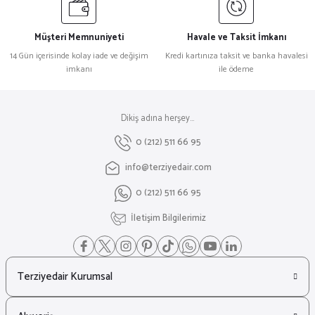
Müşteri Memnuniyeti
Havale ve Taksit İmkanı
14 Gün içerisinde kolay iade ve değişim
Kredi kartınıza taksit ve banka havalesi
imkanı
ile ödeme
Dikiş adına herşey...
0 (212) 511 66 95
info@terziyedair.com
0 (212) 511 66 95
İletişim Bilgilerimiz
Terziyedair Kurumsal