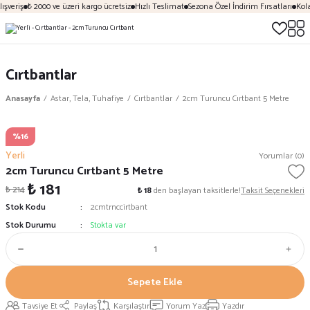
ışveriş
₺ 2000 ve üzeri kargo ücretsiz
Hızlı Teslimat
Sezona Özel İndirim Fırsatları
Kola
Cırtbantlar
Anasayfa
Astar, Tela, Tuhafiye
Cırtbantlar
2cm Turuncu Cırtbant 5 Metre
%16
Yerli
Yorumlar (0)
2cm Turuncu Cırtbant 5 Metre
₺ 181
₺ 214
₺ 18
den başlayan taksitlerle!
Taksit Seçenekleri
Stok Kodu
2cmtrnccirtbant
Stok Durumu
Stokta var
Sepete Ekle
Tavsiye Et
Paylaş
Karşılaştır
Yorum Yaz
Yazdır