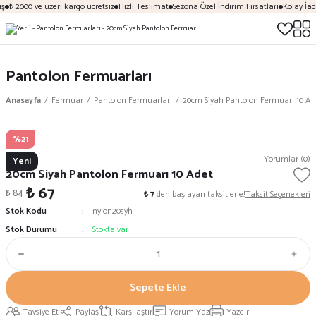
ş
₺ 2000 ve üzeri kargo ücretsiz
Hızlı Teslimat
Sezona Özel İndirim Fırsatları
Kolay İad
Pantolon Fermuarları
Anasayfa
Fermuar
Pantolon Fermuarları
20cm Siyah Pantolon Fermuarı 10 Ad
%21
Yerli
Yorumlar (0)
Yeni
20cm Siyah Pantolon Fermuarı 10 Adet
₺ 67
₺ 84
₺ 7
den başlayan taksitlerle!
Taksit Seçenekleri
Stok Kodu
nylon20syh
Stok Durumu
Stokta var
Sepete Ekle
Tavsiye Et
Paylaş
Karşılaştır
Yorum Yaz
Yazdır