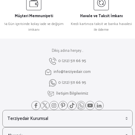
Müşteri Memnuniyeti
Havale ve Taksit İmkanı
14 Gün içerisinde kolay iade ve değişim
Kredi kartınıza taksit ve banka havalesi
imkanı
ile ödeme
Dikiş adına herşey...
0 (212) 511 66 95
info@terziyedair.com
0 (212) 511 66 95
İletişim Bilgilerimiz
Terziyedair Kurumsal