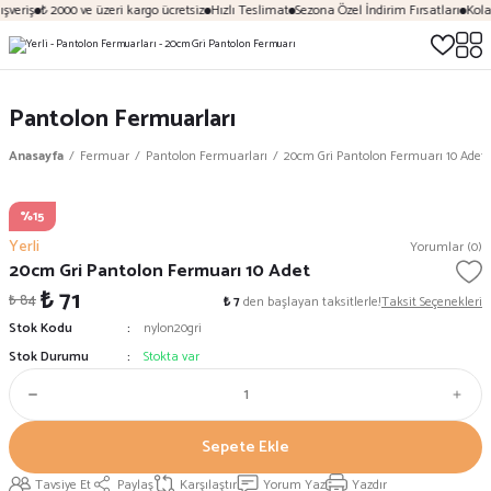
şveriş
₺ 2000 ve üzeri kargo ücretsiz
Hızlı Teslimat
Sezona Özel İndirim Fırsatları
Kola
Pantolon Fermuarları
Anasayfa
Fermuar
Pantolon Fermuarları
20cm Gri Pantolon Fermuarı 10 Adet
%15
Yerli
Yorumlar (0)
20cm Gri Pantolon Fermuarı 10 Adet
₺ 71
₺ 84
₺ 7
den başlayan taksitlerle!
Taksit Seçenekleri
Stok Kodu
nylon20gri
Stok Durumu
Stokta var
Sepete Ekle
Tavsiye Et
Paylaş
Karşılaştır
Yorum Yaz
Yazdır