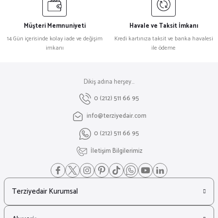
Müşteri Memnuniyeti
Havale ve Taksit İmkanı
14 Gün içerisinde kolay iade ve değişim
Kredi kartınıza taksit ve banka havalesi
imkanı
ile ödeme
Dikiş adına herşey...
0 (212) 511 66 95
info@terziyedair.com
0 (212) 511 66 95
İletişim Bilgilerimiz
Terziyedair Kurumsal