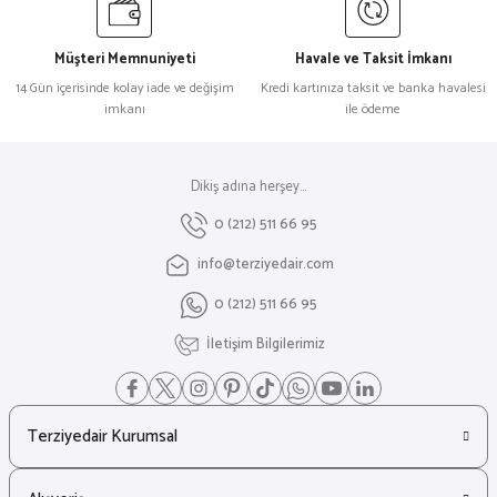
Müşteri Memnuniyeti
Havale ve Taksit İmkanı
14 Gün içerisinde kolay iade ve değişim
Kredi kartınıza taksit ve banka havalesi
imkanı
ile ödeme
Dikiş adına herşey...
0 (212) 511 66 95
info@terziyedair.com
0 (212) 511 66 95
İletişim Bilgilerimiz
Terziyedair Kurumsal