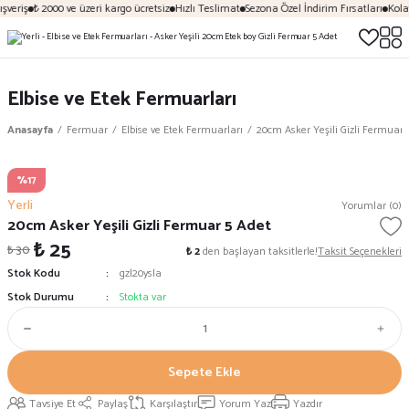
şveriş
₺ 2000 ve üzeri kargo ücretsiz
Hızlı Teslimat
Sezona Özel İndirim Fırsatları
Kolay
Elbise ve Etek Fermuarları
Anasayfa
Fermuar
Elbise ve Etek Fermuarları
20cm Asker Yeşili Gizli Fermuar 
%17
Yerli
Yorumlar (0)
20cm Asker Yeşili Gizli Fermuar 5 Adet
₺ 25
₺ 30
₺ 2
den başlayan taksitlerle!
Taksit Seçenekleri
Stok Kodu
gzl20ysla
Stok Durumu
Stokta var
Sepete Ekle
Tavsiye Et
Paylaş
Karşılaştır
Yorum Yaz
Yazdır