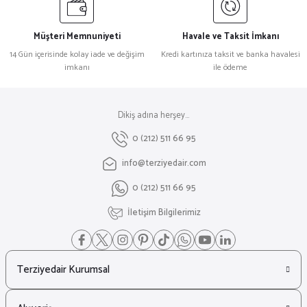
Müşteri Memnuniyeti
Havale ve Taksit İmkanı
14 Gün içerisinde kolay iade ve değişim
Kredi kartınıza taksit ve banka havalesi
imkanı
ile ödeme
Dikiş adına herşey...
0 (212) 511 66 95
info@terziyedair.com
0 (212) 511 66 95
İletişim Bilgilerimiz
Terziyedair Kurumsal