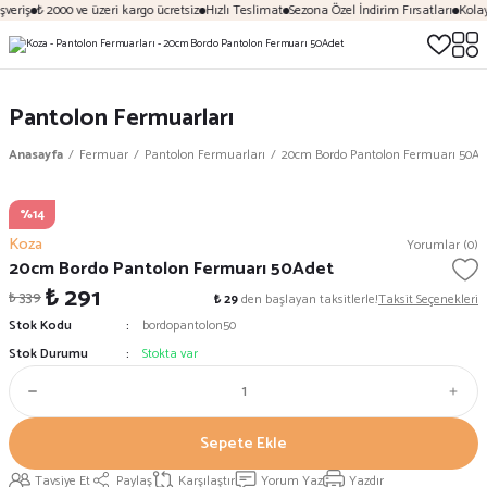
veriş
₺ 2000 ve üzeri kargo ücretsiz
Hızlı Teslimat
Sezona Özel İndirim Fırsatları
Kolay
Pantolon Fermuarları
Anasayfa
Fermuar
Pantolon Fermuarları
20cm Bordo Pantolon Fermuarı 50Ad
%14
Koza
Yorumlar (0)
20cm Bordo Pantolon Fermuarı 50Adet
₺ 291
₺ 339
₺ 29
den başlayan taksitlerle!
Taksit Seçenekleri
Stok Kodu
bordopantolon50
Stok Durumu
Stokta var
Sepete Ekle
Tavsiye Et
Paylaş
Karşılaştır
Yorum Yaz
Yazdır