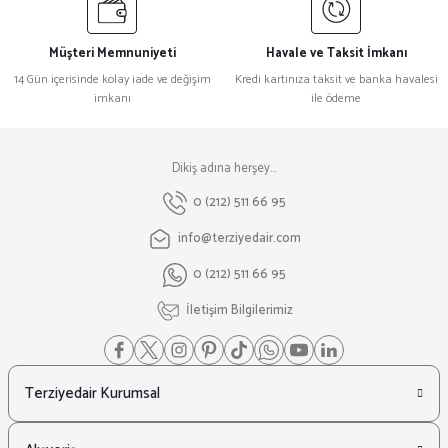
Müşteri Memnuniyeti
Havale ve Taksit İmkanı
14 Gün içerisinde kolay iade ve değişim
Kredi kartınıza taksit ve banka havalesi
imkanı
ile ödeme
Dikiş adına herşey...
0 (212) 511 66 95
info@terziyedair.com
0 (212) 511 66 95
İletişim Bilgilerimiz
Terziyedair Kurumsal