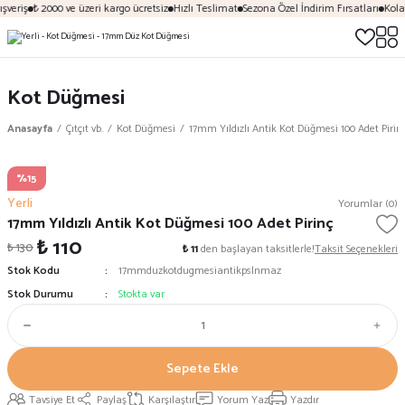
şveriş
₺ 2000 ve üzeri kargo ücretsiz
Hızlı Teslimat
Sezona Özel İndirim Fırsatları
Kolay
Kot Düğmesi
Anasayfa
Çıtçıt vb.
Kot Düğmesi
17mm Yıldızlı Antik Kot Düğmesi 100 Adet Pirin
%15
Yerli
Yorumlar (0)
17mm Yıldızlı Antik Kot Düğmesi 100 Adet Pirinç
₺ 110
₺ 130
₺ 11
den başlayan taksitlerle!
Taksit Seçenekleri
Stok Kodu
17mmduzkotdugmesiantikpslnmaz
Stok Durumu
Stokta var
Sepete Ekle
Tavsiye Et
Paylaş
Karşılaştır
Yorum Yaz
Yazdır