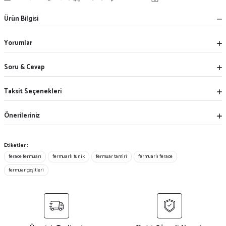
Ürün Bilgisi
Yorumlar
Soru & Cevap
Taksit Seçenekleri
Önerileriniz
Etiketler :
ferace fermuarı
fermuarlı tunik
fermuar tamiri
fermuarlı ferace
fermuar çeşitleri