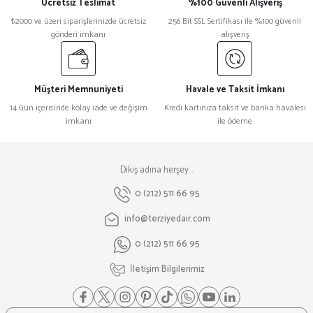
Ücretsiz Teslimat
%100 Güvenli Alışveriş
₺2000 ve üzeri siparişlerinizde ücretsiz
256 Bit SSL Sertifikası ile %100 güvenli
gönderi imkanı
alışveriş
Müşteri Memnuniyeti
Havale ve Taksit İmkanı
14 Gün içerisinde kolay iade ve değişim
Kredi kartınıza taksit ve banka havalesi
imkanı
ile ödeme
Dikiş adına herşey...
0 (212) 511 66 95
info@terziyedair.com
0 (212) 511 66 95
İletişim Bilgilerimiz