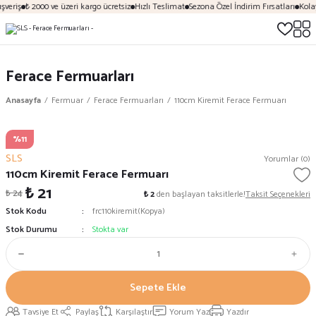
şveriş
₺ 2000 ve üzeri kargo ücretsiz
Hızlı Teslimat
Sezona Özel İndirim Fırsatları
Kolay
Ferace Fermuarları
Anasayfa
Fermuar
Ferace Fermuarları
110cm Kiremit Ferace Fermuarı
%11
SLS
Yorumlar (0)
110cm Kiremit Ferace Fermuarı
₺ 21
₺ 24
₺ 2
den başlayan taksitlerle!
Taksit Seçenekleri
Stok Kodu
frc110kiremit(Kopya)
Stok Durumu
Stokta var
Sepete Ekle
Tavsiye Et
Paylaş
Karşılaştır
Yorum Yaz
Yazdır